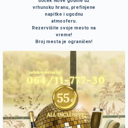
doček Nove godine uz
vrhunsku hranu, prefinjene
napitke i ugodnu
atmosferu.
Rezervišite svoje mesto na
vreme!
Broj mesta je ograničen!