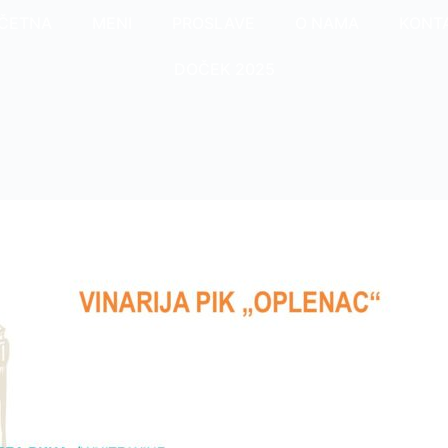
ČETNA
MENI
PROSLAVE
O NAMA
KONT
DOČEK 2025