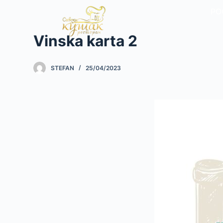
S
PO
k
Vinska karta 2
i
p
t
STEFAN
25/04/2023
o
c
o
n
t
e
n
t