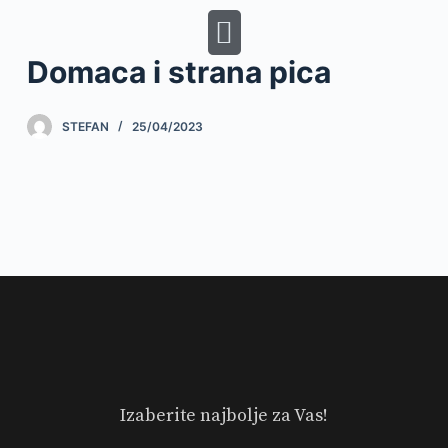
S
k
Domaca i strana pica
i
p
t
STEFAN
25/04/2023
o
c
o
n
t
e
n
t
Izaberite najbolje za Vas!