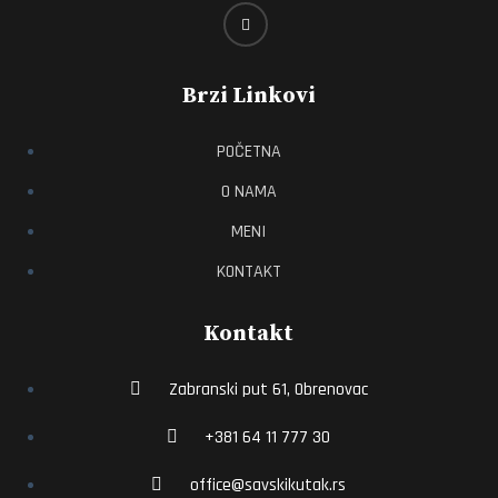
Brzi Linkovi
POČETNA
O NAMA
MENI
KONTAKT
Kontakt
Zabranski put 61, Obrenovac
+381 64 11 777 30
office@savskikutak.rs